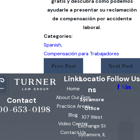
gratis y descubra cómo podemos
ayudarle a presentar su reclamación
de compensación por accidente
laboral.
Categories:
Spanish
,
Compensación para Trabajadores
Prev Post
Next Post
Links
Locatio
Follow Us
ns
Home
About Our Firm
Contact
Sycamore
Practice Areas
00-653-0198
Office
Blog
107 West
Video Center
Exchange St
Contact Us
Sycamore, IL