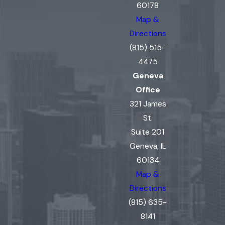
60178
Map &
Directions
(815) 515-
4475
Geneva
Office
321 James
St.
Suite 201
Geneva, IL
60134
Map &
Directions
(815) 635-
8141