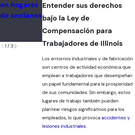
en hogares
ión de la
negligencia
Entender sus derechos
de ancianos
culpa y la
médica?
bajo la Ley de
responsabili
Compensación para
dad
Trabajadores de Illinois
1
/
3
Los entornos industriales y de fabricación
son centros de actividad económica que
emplean a trabajadores que desempeñan
un papel fundamental para la prosperidad
de sus comunidades. Sin embargo, estos
lugares de trabajo también pueden
plantear riesgos significativos para los
empleados, lo que provoca
accidentes y
lesiones industriales
.