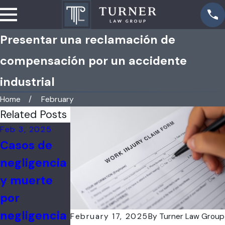
Presentar una reclamación de
compensación por un accidente
industrial
Home
February
Related Posts
Feb 3, 2025
Apr 26, 2023
Mar 7, 2023
Casos de
Responsabil
¿Debería
negligencia
idad por
presentar
y muerte
accidente
una
por
de auto:
demanda
negligencia
determinac
por
February 17, 2025
By
Turner Law Group